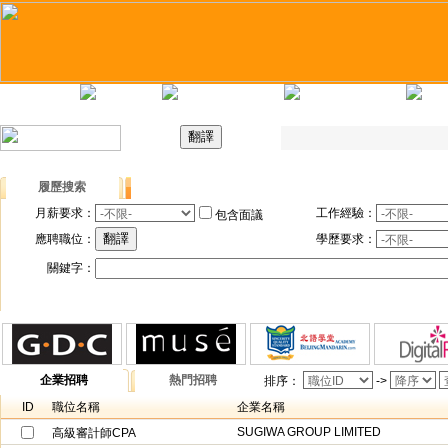
主頁
最新職位
招聘日
求職錦囊
履歷搜索
職位搜索
月薪要求：
工作經驗：
包含面議
應聘職位：
學歷要求：
關鍵字：
企業招聘
熱門招聘
排序：
->
ID
職位名稱
企業名稱
SUGIWA GROUP LIMITED
高級審計師CPA