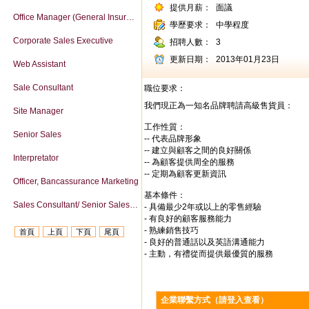
提供月薪：
面議
Office Manager (General Insurance Company)
學歷要求：
中學程度
Corporate Sales Executive
招聘人數：
3
更新日期：
2013年01月23日
Web Assistant
Sale Consultant
職位要求：
我們現正為一知名品牌聘請高級售貨員：
Site Manager
工作性質：
Senior Sales
-- 代表品牌形象
-- 建立與顧客之間的良好關係
Interpretator
-- 為顧客提供周全的服務
-- 定期為顧客更新資訊
Officer, Bancassurance Marketing
基本條件：
Sales Consultant/ Senior Sales Consultant
- 具備最少2年或以上的零售經驗
- 有良好的顧客服務能力
- 熟練銷售技巧
首頁
上頁
下頁
尾頁
- 良好的普通話以及英語溝通能力
- 主動，有禮從而提供最優質的服務
企業聯繫方式（請登入查看）