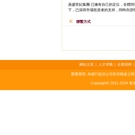
鼎盛世紀集團 已擁有自己的定位，全體
下，已深得市場投資者的支持，同時亦證明
聯繫方式
網站主頁
|
人才求職
|
企業招聘
鄭重聲明 :本網只提供公司和求職者之
Copyright© 2011-2024 香港