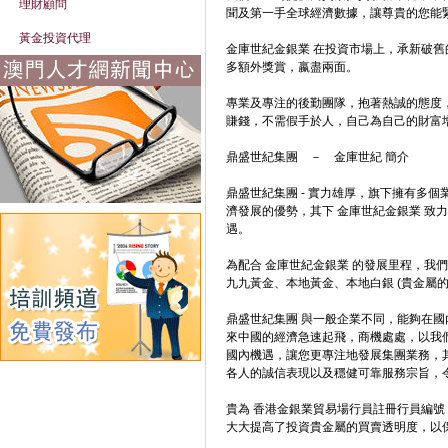
理財顧問
聞及第一手全球經濟數據，讓尊貴的您能
黃金投資代理
金庫世紀金銀業 在投資市場上，承新破
多額外獎賞，嬴盡兩面。
專業及專注的後勤團隊，抱著熱誠的態度
賺錢，不需假手於人，自己為自己的財富
鼎盛世紀集團 － 金庫世紀 簡介
鼎盛世紀集團 - 實力雄厚，旗下擁有多
濟發展的優勢，其下 金庫世紀金銀業 
遇。
為配合 金庫世紀金銀業 的發展里程，
九九黃金、本地黃金、本地白銀 (貴金屬
鼎盛世紀集團 與一般企業不同，能夠在
來中國的經濟急速起飛，商機處處，以我
國內機遇，讓您更專注地發展集團業務，
各人的誠信表現以及穩健可靠服務宗旨，
貴為 香港金銀業貿易場行員註冊行員編號
大大提高了投資貴金屬的買賣透明度，以