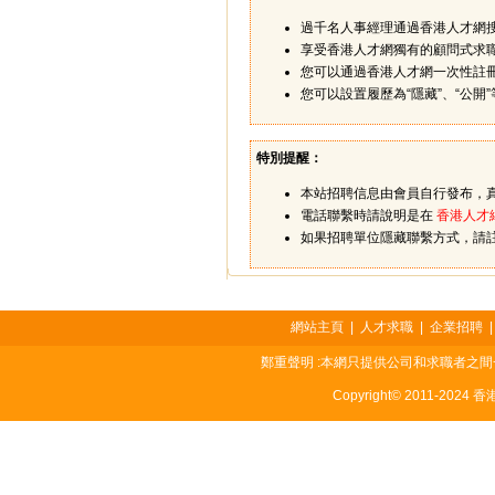
過千名人事經理通過香港人才網
享受香港人才網獨有的顧問式求
您可以通過香港人才網一次性註
您可以設置履歷為“隱藏”、“公
特別提醒：
本站招聘信息由會員自行發布，
電話聯繫時請說明是在
香港人才
如果招聘單位隱藏聯繫方式，請
網站主頁
|
人才求職
|
企業招聘
鄭重聲明 :本網只提供公司和求職者之
Copyright© 2011-2024 香港