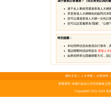
為什麼要註冊履歷？（
現在便登記我的履
過千名人事經理通過香港人才網
享受香港人才網獨有的顧問式求
您可以通過香港人才網一次性註
您可以設置履歷為“隱藏”、“公
特別提醒：
本站招聘信息由會員自行發布，
電話聯繫時請說明是在
香港人才
如果招聘單位隱藏聯繫方式，請
網站主頁
|
人才求職
|
企業招聘
鄭重聲明 :本網只提供公司和求職者之
Copyright© 2011-2024 香港