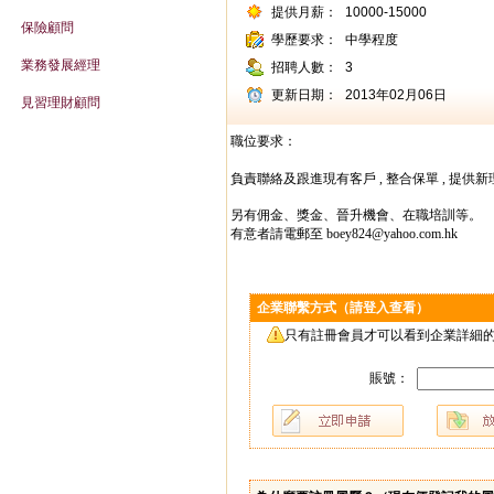
提供月薪：
10000-15000
保險顧問
學歷要求：
中學程度
業務發展經理
招聘人數：
3
更新日期：
2013年02月06日
見習理財顧問
職位要求：
負責聯絡及跟進現有客戶 ,
整合保單 ,
提供新
另有佣金、獎金、晉升機會、在職培訓等。
有意者請電郵至
boey824@yahoo.com.hk
企業聯繫方式（請登入查看）
只有註冊會員才可以看到企業詳細的
賬號：