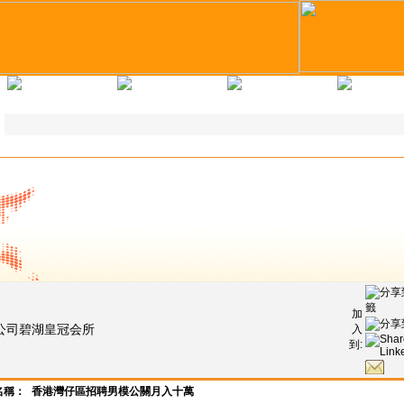
求職錦囊
教育培訓
企業註冊
人才註
加
公司碧湖皇冠会所
入
到:
名稱：
香港灣仔區招聘男模公關月入十萬