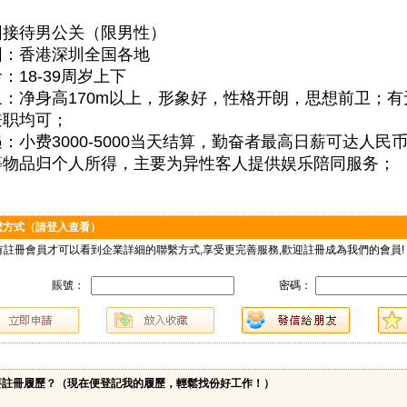
围接待男公关（限男性）
围：香港深圳全国各地
：18-39周岁上下
：净身高170m以上，形象好，性格开朗，思想前卫；
兼职均可；
：小费3000-5000当天结算，勤奋者最高日薪可达人民币
等物品归个人所得，主要为异性客人提供娱乐陪同服务；
繫方式（請登入查看）
有註冊會員才可以看到企業詳細的聯繫方式,享受更完善服務,歡迎註冊成為我們的會員!
賬號：
密碼：
要註冊履歷？（
現在便登記我的履歷，輕鬆找份好工作！
）