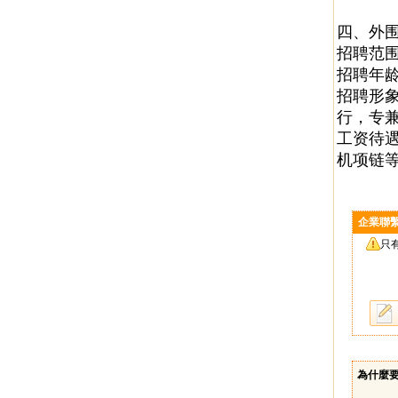
四、外
招聘范
招聘年龄
招聘形象
行，专
工资待遇
机项链
企業聯
只
為什麼