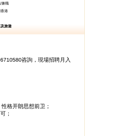
/兼職
國香港
店及旅遊
6710580咨詢，現場招聘月入
，性格开朗思想前卫；
均可；