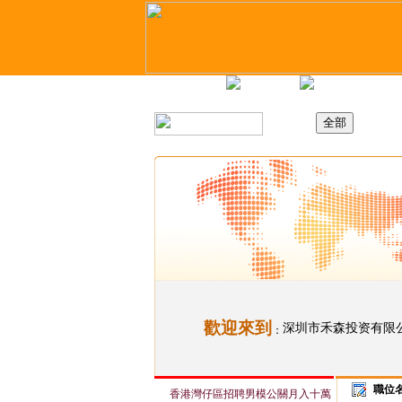
主頁
最新職位
招聘日
歡迎來到
深圳市禾森投资有限
：
職位
香港灣仔區招聘男模公關月入十萬