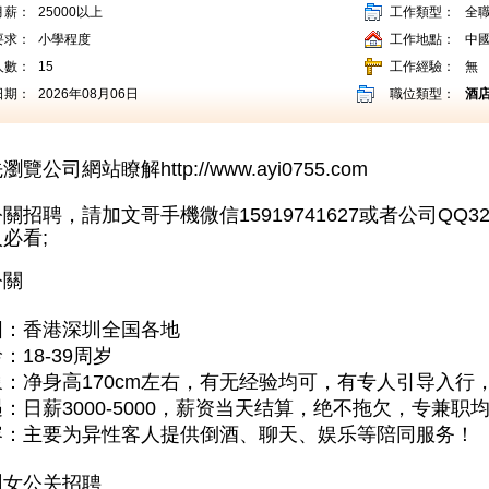
月薪：
25000以上
工作類型：
全職
要求：
小學程度
工作地點：
中
人數：
15
工作經驗：
無
日期：
2026年08月06日
職位類型：
酒
先瀏覽公司網站瞭解
http://www.ayi0755.com
公關招聘，請加文哥手機微信
15919741627
或者公司QQ32
必看;
公關
围：香港深圳全国各地
：18-39周岁
：净身高170cm左右，有无经验均可，有专人引导入行
：日薪3000-5000，薪资当天结算，绝不拖欠，专兼职
容：主要为异性客人提供倒酒、聊天、娱乐等陪同服务！
圳女公关招聘