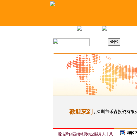
主頁
最新職位
招聘日
歡迎來到
深圳市禾森投资有限
：
職位
香港灣仔區招聘男模公關月入十萬