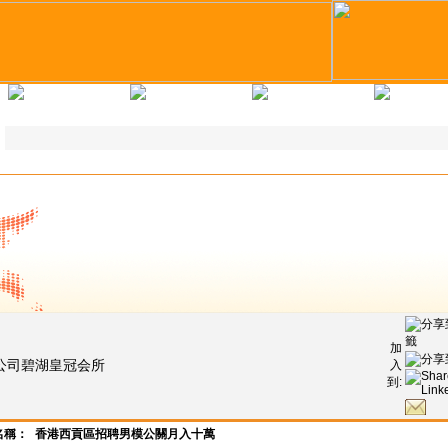
求職錦囊
教育培訓
企業註冊
人才註
加
公司碧湖皇冠会所
入
到:
名稱：
香港西貢區招聘男模公關月入十萬