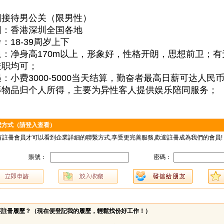
围接待男公关（限男性）
围：香港深圳全国各地
：18-39周岁上下
：净身高170m以上，形象好，性格开朗，思想前卫；
兼职均可；
：小费3000-5000当天结算，勤奋者最高日薪可达人民币
等物品归个人所得，主要为异性客人提供娱乐陪同服务；
繫方式（請登入查看）
有註冊會員才可以看到企業詳細的聯繫方式,享受更完善服務,歡迎註冊成為我們的會員!
賬號：
密碼：
要註冊履歷？（
現在便登記我的履歷，輕鬆找份好工作！
）