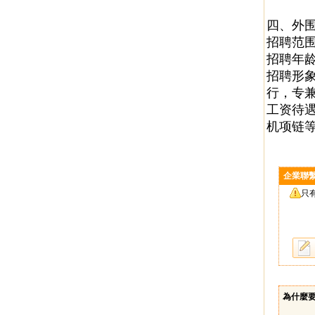
四、外
招聘范
招聘年龄
招聘形象
行，专
工资待遇
机项链
企業聯
只
為什麼