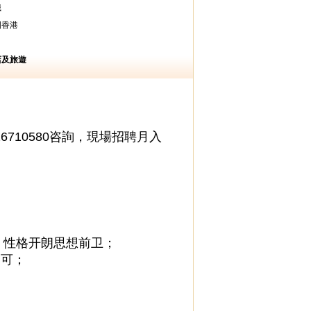
職
國香港
店及旅遊
6710580咨詢，現場招聘月入
，性格开朗思想前卫；
均可；