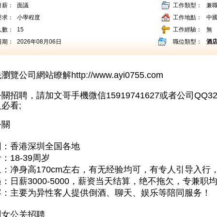
月薪：
面議
工作類型：
兼
要求：
小學程度
工作地點：
中
人數：
15
工作經驗：
無
日期：
2026年08月06日
職位類型：
酒
先瀏覽公司網站瞭解
http://www.ayi0755.com
公關招聘，請加文哥手機微信
15919741627
或者公司QQ32
必看;
公關
围：香港深圳全国各地
：18-39周岁
：净身高170cm左右，有无经验均可，有专人引导入行
：日薪3000-5000，薪资当天结算，绝不拖欠，专兼职
容：主要为异性客人提供倒酒、聊天、娱乐等陪同服务！
圳女公关招聘