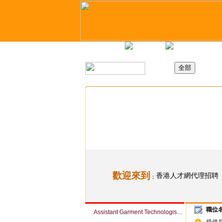
主頁
最新職位
招聘日
歡迎來到
香港人才網代理招聘
：
職位
Assistant Garment Technologist (Woven / Knit) (Ref # 063941)