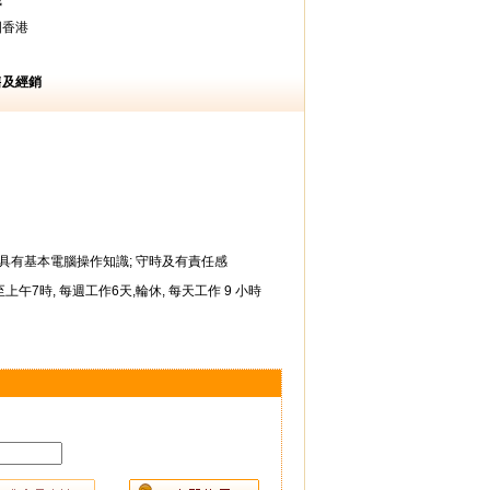
職
國香港
售及經銷
文; 具有基本電腦操作知識; 守時及有責任感
0時至上午7時, 每週工作6天,輪休, 每天工作 9 小時