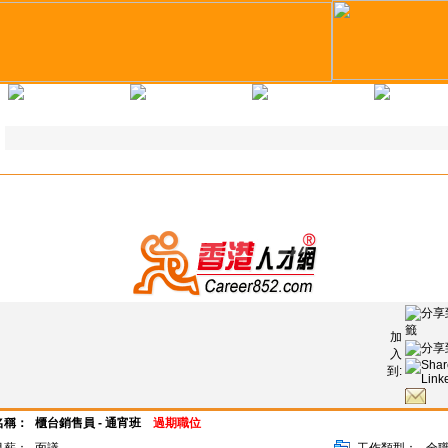
求職錦囊
教育培訓
企業註冊
人才註
加
入
到:
名稱：
櫃台銷售員 - 通宵班
過期職位