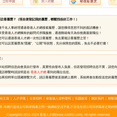
要註冊履歷？（
現在便登記我的履歷，輕鬆找份好工作！
）
過千名人事經理通過香港人才網搜索履歷，讓您獲得意想不到的面試機會！
享受香港人才網獨有的顧問式求職服務，通過郵箱每天為你推薦最新職位！
您可以通過香港人才網一次性註冊履歷，免去重複註冊履歷之苦！
您可以設置履歷為“隱藏”、“公開”等狀態，充分保障您的隱私，免去不必要打擾！
醒：
本站招聘信息由會員自行發布，真實性由發布人負責，但若發現招聘信息不實，請您
電話聯繫時請說明是在
香港人才網
看到此職位信息。
如果招聘單位隱藏聯繫方式，請註冊履歷後直接網上應聘，系統將會自動投送您的履
站主頁
|
人才求職
|
企業招聘
|
收集個人資料聲明
|
私隱政策
|
關於我們
|
聯繫
明 :本網只提供公司和求職者之間一個網絡交流平臺,不涉及任何公司與求職者之間的勞
Copyright© 2011-2024 香港人才網(www.Job852.com). All rights reserved.