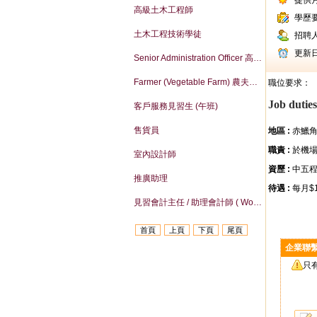
提供
高級土木工程師
學歷
土木工程技術學徒
招聘
更新
Senior Administration Officer 高級行政主任
Farmer (Vegetable Farm) 農夫（菜組）
職位要求：
Job duties
客戶服務見習生 (午班)
售貨員
地區 :
赤鱲
職責 :
於機
室內設計師
資歷 :
中五程
推廣助理
待遇 :
每月$1
見習會計主任 / 助理會計師 ( Work-life balance )
首頁
上頁
下頁
尾頁
企業聯
只