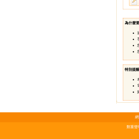
為什麼
特別提
網
鄭重聲