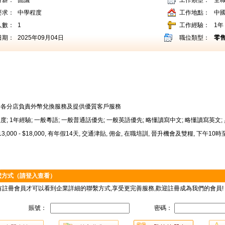
月薪：
面議
工作類型：
全
要求：
中學程度
工作地點：
中
人數：
1
工作經驗：
1年
日期：
2025年09月04日
職位類型：
零
角
場各分店負責外幣兌換服務及提供優質客戶服務
度; 1年經驗; 一般粵語; 一般普通話優先; 一般英語優先; 略懂讀寫中文; 略懂讀寫英
3,000 - $18,000, 有年假14天, 交通津貼, 佣金, 在職培訓, 晉升機會及雙糧, 下午1
繫方式（請登入查看）
有註冊會員才可以看到企業詳細的聯繫方式,享受更完善服務,歡迎註冊成為我們的會員!
賬號：
密碼：