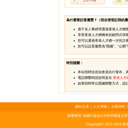
為什麼要註冊履歷？（
現在便登記我的履
過千名人事經理通過香港人才網
享受香港人才網獨有的顧問式求
您可以通過香港人才網一次性註
您可以設置履歷為“隱藏”、“公
特別提醒：
本站招聘信息由會員自行發布，
電話聯繫時請說明是在
香港人才
如果招聘單位隱藏聯繫方式，請
網站主頁
|
人才求職
|
企業招聘
鄭重聲明 :本網只提供公司和求職者之
Copyright© 2011-2024 香港