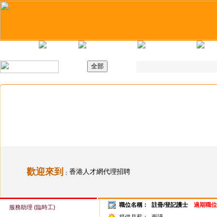
主頁
最新職位
招聘日
求職錦囊
歡迎來到
香港人才網代理招聘
：
職位名稱：
註冊/登記護士
過期職位
服務助理 (臨時工)