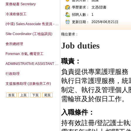
提供月薪：
面議
業務秘書 Secretary
學歷要求：
文憑/證書
冷凍維修技工
招聘人數：
1
更新日期：
2025年06月21日
(中環) Sales Associate 售貨員 - Calvin Klein Underwear
Site Coordinator (工地協調員)
職位要求：
Job duties
會所總經理
Foreman 冷氣, 機電管工
職責：
ADMINISTRATIVE ASSISTANT (ACCOUNTS) 行政助理（會計）
負責提供專業護理服務
行政助理
執行日常護理服務，統
支援服務助理 (須兼殮房工作)
制定、執行及管理個人
首頁
上頁
下頁
尾頁
需輪班及於假日工作。
入職條件：
持有效註冊/登記護士執