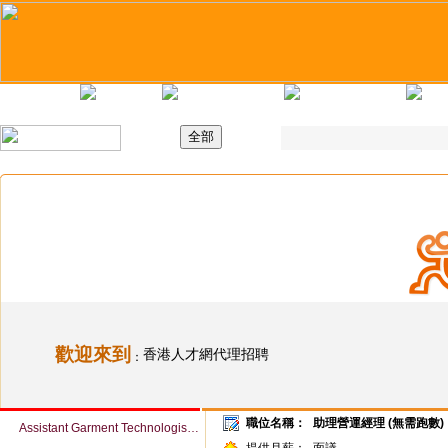
主頁
最新職位
招聘日
求職錦囊
歡迎來到
香港人才網代理招聘
：
職位名稱：
助理營運經理 (無需跑數)
Assistant Garment Technologist (Woven / Knit) (Ref # 063941)