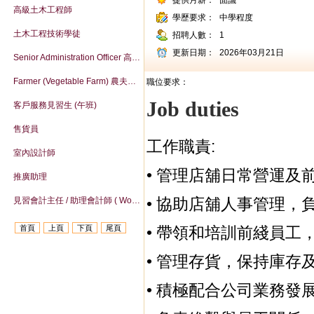
提供月薪：
面議
高級土木工程師
學歷要求：
中學程度
土木工程技術學徒
招聘人數：
1
更新日期：
2026年03月21日
Senior Administration Officer 高級行政主任
Farmer (Vegetable Farm) 農夫（菜組）
職位要求：
Job duties
客戶服務見習生 (午班)
售貨員
工作職責:
室內設計師
• 管理店舖日常營運及
推廣助理
• 協助店舖人事管理，
見習會計主任 / 助理會計師 ( Work-life balance )
首頁
上頁
下頁
尾頁
• 帶領和培訓前綫員工
• 管理存貨，保持庫存
• 積極配合公司業務發