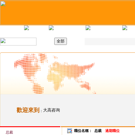
主頁
最新職位
招聘日
求職錦囊
歡迎來到
大高咨询
：
職位名稱：
总裁
過期職位
总裁