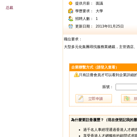
提供月薪：
面議
总裁
學歷要求：
大學
招聘人數：
1
更新日期：
2013年01月25日
職位要求：
大型多元化集團尋找服務業總裁，主管酒店、高
企業聯繫方式（請登入查看）
只有註冊會員才可以看到企業詳細的
賬號：
為什麼要註冊履歷？（
現在便登記我的履
過千名人事經理通過香港人才網
享受香港人才網獨有的顧問式求