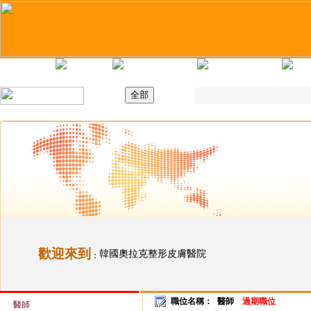
主頁
最新職位
招聘日
求職錦囊
歡迎來到
韓國奧拉克整形皮膚醫院
：
職位名稱：
醫師
過期職位
醫師