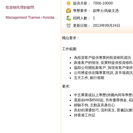
提供月薪：
7000-10000
投資移民理財顧問
學歷要求：
副學士/高級文憑
Management Trainee / Assistant Sales Manager
招聘人數：
1
更新日期：
2013年09月24日
職位要求：
工作範圍:
為投資客戶提供專業的投資移民資訊
跟進客戶的情況, 並實時提供投資移
協助公司開拓新客戶, 與現有客戶保
公司將提供在職專業培訓, 及市場資訊
五天工作, 銀行假期
要求:
中五畢業或以上學歷(持國內同等學歷
底薪由HK$8500起, 另有優厚佣金,
經驗不拘, 主動及具責任心
良好的溝通技巧, 流利英文, 普遍話(廣
持香港工作証